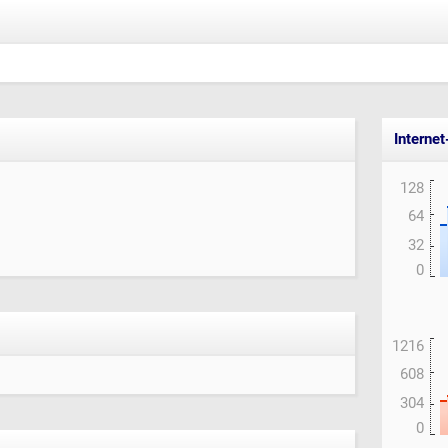
Interne
128
64
32
0
1216
608
304
0