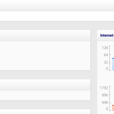
Interne
128
64
32
0
1792
896
448
0