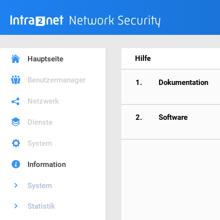
Hilfe
Hauptseite
Benutzermanager
1.
Dokumentation
Netzwerk
2.
Software
Dienste
System
Information
System
Statistik